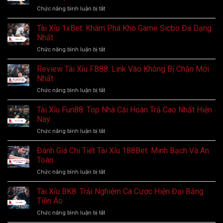
Có
Cực
Chức năng bình luận bị tắt
ở
Uy
Khủng
Đánh
Tín
Cho
Giá
Tài Xỉu 1xBet: Khám Phá Kho Game Sicbo Đa Dạng
Không?
Thành
Tài
Review
Nhất
Viên
Xỉu
Thực
Chức năng bình luận bị tắt
ở
JBO:
Tế
Tài
Sân
Từ
Xỉu
Review Tài Xỉu FB88: Link Vào Không Bị Chặn Mới
Chơi
Người
1xBet:
Mới
Nhất
Chơi
Khám
Cực
Chức năng bình luận bị tắt
ở
Phá
Xanh
Review
Kho
Chín
Tài
Tài Xỉu Fun88: Top Nhà Cái Hoàn Trả Cao Nhất Hiện
Game
Cho
Xỉu
Sicbo
Nay
Cược
FB88:
Đa
Thủ
Chức năng bình luận bị tắt
ở
Link
Dạng
Tài
Vào
Nhất
Xỉu
Đánh Giá Chi Tiết Tài Xỉu 188Bet: Minh Bạch Và An
Không
Fun88:
Bị
Toàn
Top
Chặn
Chức năng bình luận bị tắt
ở
Nhà
Mới
Đánh
Cái
Nhất
Giá
Tài Xỉu BK8: Trải Nghiệm Cá Cược Hiện Đại Bằng
Hoàn
Chi
Trả
Tiền Ảo
Tiết
Cao
Chức năng bình luận bị tắt
ở
Tài
Nhất
Tài
Xỉu