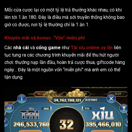
Mỗi cửa cược lại có một tỷ lệ trả thưởng khác nhau, có khi
lên tới 1 ăn 180. Đây là điều mà sới truyền thống không bao
giờ có được, nơi tỷ lệ thường chỉ là 1 ăn 1.
Khuyến mãi và bonus: “Vốn” miễn phí
Các
nhà cái
và
cổng game
như
Tài xỉu online uy tín
liên
tục tung ra các chương trình khuyến mãi để thu hút người
chơi: thưởng nạp lần đầu, hoàn trả cược thua, giftcode hàng
ngày… Đây là một nguồn vốn “miễn phí” mà anh em có thể
tận dụng.