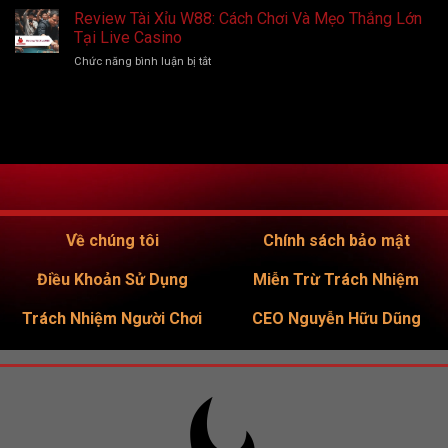
Hiện
Xỉu
Review Tài Xỉu W88: Cách Chơi Và Mẹo Thắng Lớn
188Bet:
Nay
BK8:
Minh
Tại Live Casino
Trải
Bạch
Chức năng bình luận bị tắt
ở
Nghiệm
Và
Review
Cá
An
Tài
Cược
Toàn
Xỉu
Hiện
W88:
Đại
Cách
Bằng
Chơi
Tiền
Và
Ảo
Mẹo
Thắng
Lớn
Về chúng tôi
Chính sách bảo mật
Tại
Live
Điều Khoản Sử Dụng
Miễn Trừ Trách Nhiệm
Casino
Trách Nhiệm Người Chơi
CEO Nguyễn Hữu Dũng