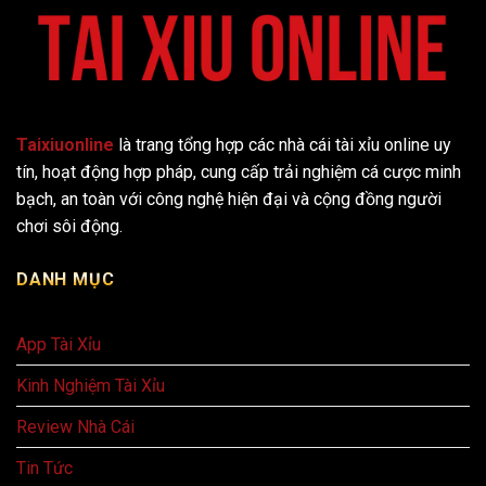
Taixiuonline
là trang tổng hợp các nhà cái tài xỉu online uy
tín, hoạt động hợp pháp, cung cấp trải nghiệm cá cược minh
bạch, an toàn với công nghệ hiện đại và cộng đồng người
chơi sôi động.
DANH MỤC
App Tài Xỉu
Kinh Nghiệm Tài Xỉu
Review Nhà Cái
Tin Tức