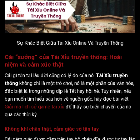
Sự Khác Biệt Giữa Tài Xỉu Online Và Truyền Thống
Cái “sướng” của Tài Xỉu truyền thống: Hoài
niệm và cảm xúc thật
Cái gì tồn tại lâu đời cũng có lý do của nó.
Tài Xỉu truyền
thống
không chỉ là một trò chơi, nó là một phần của văn hóa,
đặc biệt là trong những dịp lễ Tết hay hội hè. Tuy nhiên, nếu
bạn muốn tìm hiểu sâu hơn về nguồn gốc, hãy đọc bài viết
Giải mã lịch sử game tài xỉu
để thấy sự biến chuyển của nó
qua các thời kỳ.
Không khí chân thật, cảm giác sờ tận tay
Cái cảm giác được cầm trên tay bộ chén đĩa, được tự tay lắc