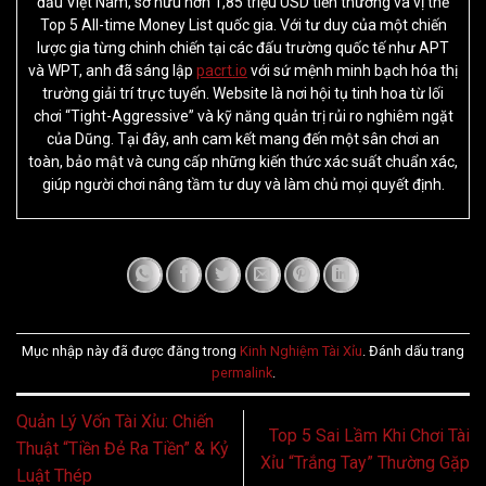
đầu Việt Nam, sở hữu hơn 1,85 triệu USD tiền thưởng và vị thế
Top 5 All-time Money List quốc gia. Với tư duy của một chiến
lược gia từng chinh chiến tại các đấu trường quốc tế như APT
và WPT, anh đã sáng lập
pacrt.io
với sứ mệnh minh bạch hóa thị
trường giải trí trực tuyến. Website là nơi hội tụ tinh hoa từ lối
chơi “Tight-Aggressive” và kỹ năng quản trị rủi ro nghiêm ngặt
của Dũng. Tại đây, anh cam kết mang đến một sân chơi an
toàn, bảo mật và cung cấp những kiến thức xác suất chuẩn xác,
giúp người chơi nâng tầm tư duy và làm chủ mọi quyết định.
Mục nhập này đã được đăng trong
Kinh Nghiệm Tài Xỉu
. Đánh dấu trang
permalink
.
Quản Lý Vốn Tài Xỉu: Chiến
Top 5 Sai Lầm Khi Chơi Tài
Thuật “Tiền Đẻ Ra Tiền” & Kỷ
Xỉu “Trắng Tay” Thường Gặp
Luật Thép