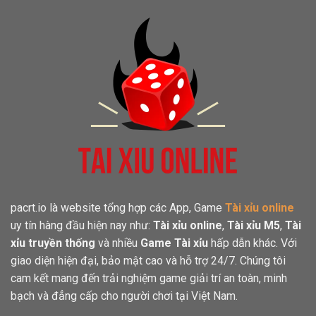
pacrt.io là website tổng hợp các App, Game
Tài xỉu online
uy tín hàng đầu hiện nay như:
Tài xỉu online
,
Tài xỉu M5
,
Tài
xỉu truyền thống
và nhiều
Game Tài xỉu
hấp dẫn khác. Với
giao diện hiện đại, bảo mật cao và hỗ trợ 24/7. Chúng tôi
cam kết mang đến trải nghiệm game giải trí an toàn, minh
bạch và đẳng cấp cho người chơi tại Việt Nam.