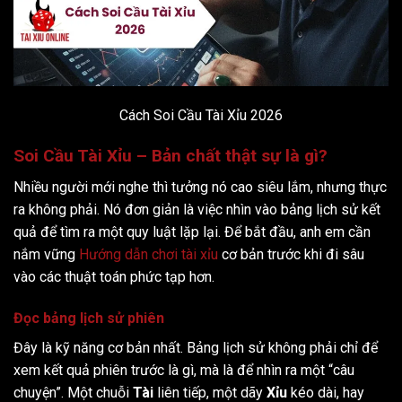
Cách Soi Cầu Tài Xỉu 2026
Soi Cầu Tài Xỉu – Bản chất thật sự là gì?
Nhiều người mới nghe thì tưởng nó cao siêu lắm, nhưng thực
ra không phải. Nó đơn giản là việc nhìn vào bảng lịch sử kết
quả để tìm ra một quy luật lặp lại. Để bắt đầu, anh em cần
nắm vững
Hướng dẫn chơi tài xỉu
cơ bản trước khi đi sâu
vào các thuật toán phức tạp hơn.
Đọc bảng lịch sử phiên
Đây là kỹ năng cơ bản nhất. Bảng lịch sử không phải chỉ để
xem kết quả phiên trước là gì, mà là để nhìn ra một “câu
chuyện”. Một chuỗi
Tài
liên tiếp, một dãy
Xỉu
kéo dài, hay