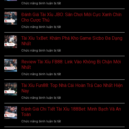
Bí
Chức năng bình luận bị tắt
ở
Ưu
Quyết
Tài
Đãi
Chơi
Xỉu
Đánh Giá Tài Xỉu JBO: Sân Chơi Mới Cực Xanh Chín
Nạp
Hiệu
We88
Đầu
Cho Cược Thủ
Quả
Có
Cực
Chức năng bình luận bị tắt
ở
Uy
Khủng
Đánh
Tín
Cho
Giá
Tài Xỉu 1xBet: Khám Phá Kho Game Sicbo Đa Dạng
Không?
Thành
Tài
Review
Nhất
Viên
Xỉu
Thực
Chức năng bình luận bị tắt
ở
JBO:
Tế
Tài
Sân
Từ
Xỉu
Review Tài Xỉu FB88: Link Vào Không Bị Chặn Mới
Chơi
Người
1xBet:
Mới
Nhất
Chơi
Khám
Cực
Chức năng bình luận bị tắt
ở
Phá
Xanh
Review
Kho
Chín
Tài
Tài Xỉu Fun88: Top Nhà Cái Hoàn Trả Cao Nhất Hiện
Game
Cho
Xỉu
Sicbo
Nay
Cược
FB88:
Đa
Thủ
Chức năng bình luận bị tắt
ở
Link
Dạng
Tài
Vào
Nhất
Xỉu
Đánh Giá Chi Tiết Tài Xỉu 188Bet: Minh Bạch Và An
Không
Fun88:
Bị
Toàn
Top
Chặn
Chức năng bình luận bị tắt
ở
Nhà
Mới
Đánh
Cái
Nhất