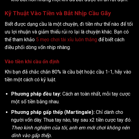
Kỹ Thuật Vào Tiền và Bắt Nhịp Cầu Gãy
Biết được dạng cầu là một chuyện, đi tiền như thế nào để tối
ưu lợi nhuận và giảm thiểu rủi ro lại là chuyện khác. Bạn có
thể tham khảo
5 mẹo chơi tài xỉu luôn thắng
để biết cách
điều phối dòng vốn nhịp nhàng.
Vào tiền khi cầu ổn định
Khi bạn đã chắc chắn 80% là cầu bệt hoặc cầu 1-1, hãy vào
tiền một cách có kỷ luật.
Phương pháp đều tay:
Cách an toàn nhất, mỗi tay cược
một số tiền bằng nhau.
Phương pháp gấp thếp (Martingale):
Chỉ dành cho
người vốn dày. Thua tay nào, tay sau x2 tiền cược tay đó.
Theo kinh nghiệm của tôi, anh em mới chơi không nên
dính vào gấp thếp.