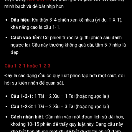
minh bạch và dễ bắt nhịp hơn.
Dấu hiệu:
Khi thấy 3-4 phiên xen kẽ nhau (ví dụ: T-X-T),
khả năng cao là cầu 1-1.
Cách vào tiền:
Cứ phiên trước ra gì thì phiên sau đánh
ngược lại. Cầu này thường không quá dài, tầm 5-7 nhịp là
đẹp.
Cầu 1-2-1 hoặc 1-2-3
Đây là các dạng cầu có quy luật phức tạp hơn một chút, đòi
hỏi sự kiên nhẫn để quan sát.
Cầu 1-2-1:
1 Tài – 2 Xỉu – 1 Tài (hoặc ngược lại)
Cầu 1-2-3:
1 Tài – 2 Xỉu – 3 Tài (hoặc ngược lại)
Cách nhận biết:
Cần nhìn vào một đoạn lịch sử dài hơn,
khoảng 10-15 phiên để thấy quy luật này. Dạng cầu này
khó bắt hơn nhưng một khi đã bắt được thì ăn rất đậm.