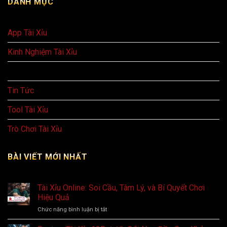
DANH MỤC
App Tài Xỉu
Kinh Nghiệm Tài Xỉu
Review Nhà Cái
Tin Tức
Tool Tài Xỉu
Trò Chơi Tài Xỉu
BÀI VIẾT MỚI NHẤT
Tài Xỉu Online: Soi Cầu, Tâm Lý, và Bí Quyết Chơi
Hiệu Quả
Chức năng bình luận bị tắt
ở
Tài
Xỉu