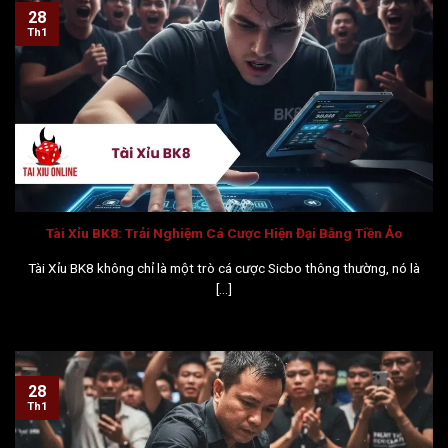
28
Th1
Tài Xỉu BK8: Trải Nghiệm Cá Cược Hiện Đại Bằng Tiền Ảo
Tài Xỉu BK8 không chỉ là một trò cá cược Sicbo thông thường, nó là
[...]
28
Th1