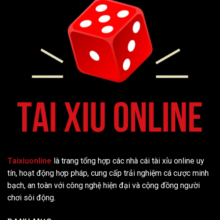
Taixiuonline
là trang tổng hợp các nhà cái tài xỉu online uy
tín, hoạt động hợp pháp, cung cấp trải nghiệm cá cược minh
bạch, an toàn với công nghệ hiện đại và cộng đồng người
chơi sôi động.