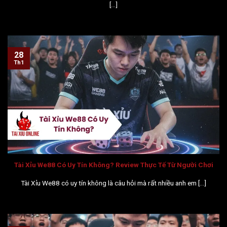
[...]
28
Th1
Tài Xỉu We88 Có Uy Tín Không? Review Thực Tế Từ Người Chơi
Tài Xỉu We88 có uy tín không là câu hỏi mà rất nhiều anh em [...]