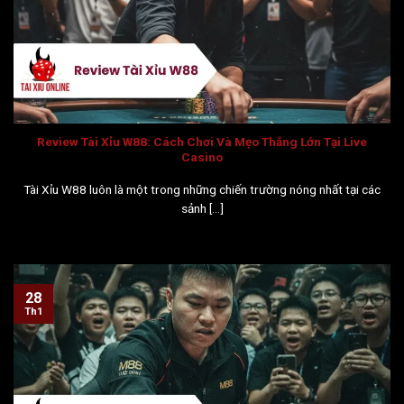
Review Tài Xỉu W88: Cách Chơi Và Mẹo Thắng Lớn Tại Live
Casino
Tài Xỉu W88 luôn là một trong những chiến trường nóng nhất tại các
sảnh [...]
28
Th1