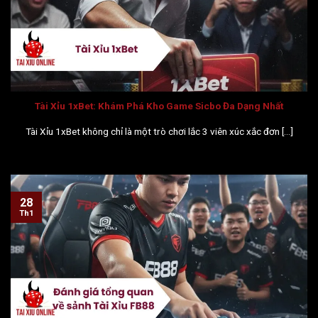
Tài Xỉu 1xBet: Khám Phá Kho Game Sicbo Đa Dạng Nhất
Tài Xỉu 1xBet không chỉ là một trò chơi lắc 3 viên xúc xắc đơn [...]
28
Th1