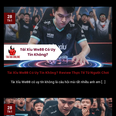
28
Th1
Tài Xỉu We88 Có Uy Tín Không? Review Thực Tế Từ Người Chơi
Tài Xỉu We88 có uy tín không là câu hỏi mà rất nhiều anh em [...]
28
Th1