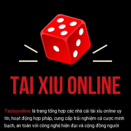
Taixiuonline
là trang tổng hợp các nhà cái tài xỉu online uy
tín, hoạt động hợp pháp, cung cấp trải nghiệm cá cược minh
bạch, an toàn với công nghệ hiện đại và cộng đồng người