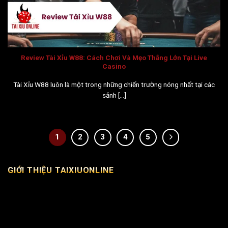
Review Tài Xỉu W88: Cách Chơi Và Mẹo Thắng Lớn Tại Live
Casino
Tài Xỉu W88 luôn là một trong những chiến trường nóng nhất tại các
sảnh [...]
1
2
3
4
5
GIỚI THIỆU TAIXIUONLINE