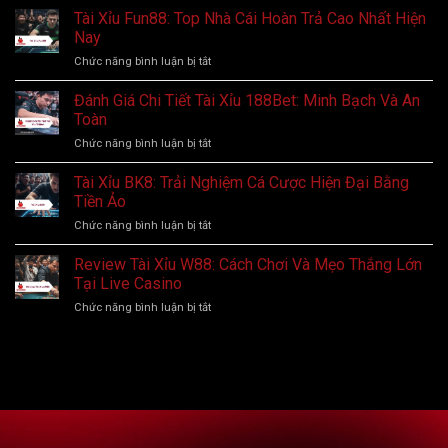
Chín
Tài
Tài Xỉu Fun88: Top Nhà Cái Hoàn Trả Cao Nhất Hiện
Game
Cho
Xỉu
Sicbo
Nay
Cược
FB88:
Đa
Thủ
Chức năng bình luận bị tắt
ở
Link
Dạng
Tài
Vào
Nhất
Xỉu
Đánh Giá Chi Tiết Tài Xỉu 188Bet: Minh Bạch Và An
Không
Fun88:
Bị
Toàn
Top
Chặn
Chức năng bình luận bị tắt
ở
Nhà
Mới
Đánh
Cái
Nhất
Giá
Tài Xỉu BK8: Trải Nghiệm Cá Cược Hiện Đại Bằng
Hoàn
Chi
Trả
Tiền Ảo
Tiết
Cao
Chức năng bình luận bị tắt
ở
Tài
Nhất
Tài
Xỉu
Hiện
Xỉu
Review Tài Xỉu W88: Cách Chơi Và Mẹo Thắng Lớn
188Bet:
Nay
BK8:
Minh
Tại Live Casino
Trải
Bạch
Chức năng bình luận bị tắt
ở
Nghiệm
Và
Review
Cá
An
Tài
Cược
Toàn
Xỉu
Hiện
W88:
Đại
Cách
Bằng
Chơi
Tiền
Và
Ảo
Mẹo