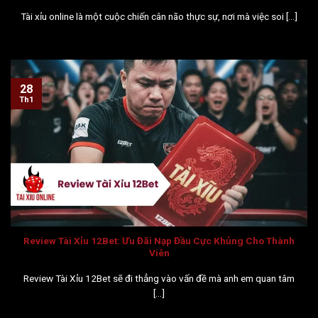
Tài xỉu online là một cuộc chiến cân não thực sự, nơi mà việc soi [...]
28
Th1
Review Tài Xỉu 12Bet: Ưu Đãi Nạp Đầu Cực Khủng Cho Thành
Viên
Review Tài Xỉu 12Bet sẽ đi thẳng vào vấn đề mà anh em quan tâm
[...]