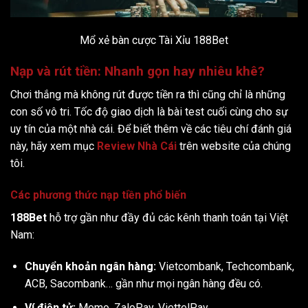
Mổ xẻ bàn cược Tài Xỉu 188Bet
Nạp và rút tiền: Nhanh gọn hay nhiêu khê?
Chơi thắng mà không rút được tiền ra thì cũng chỉ là những
con số vô tri. Tốc độ giao dịch là bài test cuối cùng cho sự
uy tín của một nhà cái. Để biết thêm về các tiêu chí đánh giá
này, hãy xem mục
Review Nhà Cái
trên website của chúng
tôi.
Các phương thức nạp tiền phổ biến
188Bet
hỗ trợ gần như đầy đủ các kênh thanh toán tại Việt
Nam:
Chuyển khoản ngân hàng:
Vietcombank, Techcombank,
ACB, Sacombank… gần như mọi ngân hàng đều có.
Ví điện tử:
Momo, ZaloPay, ViettelPay.