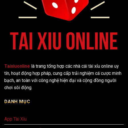
Taixiuonline
là trang tổng hợp các nhà cái tài xỉu online uy
tín, hoạt động hợp pháp, cung cấp trải nghiệm cá cược minh
bạch, an toàn với công nghệ hiện đại và cộng đồng người
chơi sôi động.
DANH MỤC
App Tài Xỉu