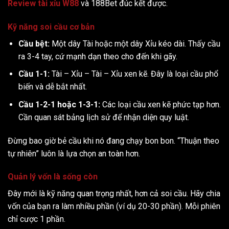
Review tài xỉu W88
và 188Bet đúc kết được.
Kỹ năng soi cầu cơ bản
Cầu bệt:
Một dây Tài hoặc một dây Xỉu kéo dài. Thấy cầu
ra 3-4 tay, cứ mạnh dạn theo cho đến khi gãy.
Cầu 1-1:
Tài – Xỉu – Tài – Xỉu xen kẽ. Đây là loại cầu phổ
biến và dễ bắt nhất.
Cầu 1-2-1 hoặc 1-3-1:
Các loại cầu xen kẽ phức tạp hơn.
Cần quan sát bảng lịch sử để nhận diện quy luật.
Đừng bao giờ bẻ cầu khi nó đang chạy bon bon. “Thuận theo
tự nhiên” luôn là lựa chọn an toàn hơn.
Quản lý vốn là sống còn
Đây mới là kỹ năng quan trọng nhất, hơn cả soi cầu. Hãy chia
vốn của bạn ra làm nhiều phần (ví dụ 20-30 phần). Mỗi phiên
chỉ cược 1 phần.