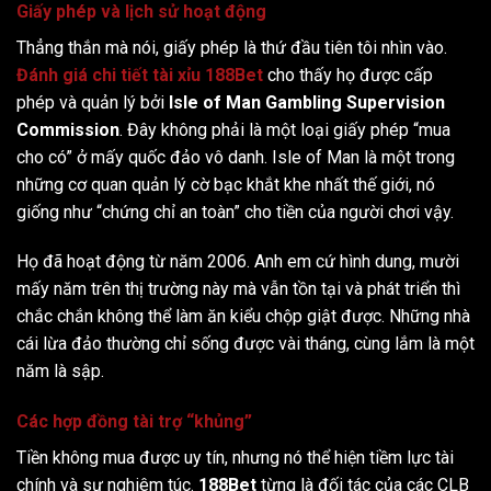
Giấy phép và lịch sử hoạt động
Thẳng thắn mà nói, giấy phép là thứ đầu tiên tôi nhìn vào.
Đánh giá chi tiết tài xỉu 188Bet
cho thấy họ được cấp
phép và quản lý bởi
Isle of Man Gambling Supervision
Commission
. Đây không phải là một loại giấy phép “mua
cho có” ở mấy quốc đảo vô danh. Isle of Man là một trong
những cơ quan quản lý cờ bạc khắt khe nhất thế giới, nó
giống như “chứng chỉ an toàn” cho tiền của người chơi vậy.
Họ đã hoạt động từ năm 2006. Anh em cứ hình dung, mười
mấy năm trên thị trường này mà vẫn tồn tại và phát triển thì
chắc chắn không thể làm ăn kiểu chộp giật được. Những nhà
cái lừa đảo thường chỉ sống được vài tháng, cùng lắm là một
năm là sập.
Các hợp đồng tài trợ “khủng”
Tiền không mua được uy tín, nhưng nó thể hiện tiềm lực tài
chính và sự nghiêm túc.
188Bet
từng là đối tác của các CLB