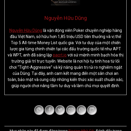
Nguyễn Hữu Dũng
Nguyễn Hữu Dũng
là vận động viên Poker chuyên nghiệp hàng
đầu Việt Nam, sở hữu hơn 1,85 triệu USD tiền thưởng và vị thế
Top 5 All-time Money List quốc gia. Với tư duy của một chiến
lược gia từng chinh chiến tại các đấu trường quốc tế như APT
và WPT, anh đã sáng lập
pacrt.io
với sứ mệnh minh bạch hóa thị
trường giải trí trực tuyến. Website là nơi hội tụ tinh hoa từ lối
chơi “Tight-Aggressive” và kỹ năng quản trị rủi ro nghiêm ngặt
của Dũng. Tại đây, anh cam kết mang đến một sân chơi an
toàn, bảo mật và cung cấp những kiến thức xác suất chuẩn xác,
giúp người chơi nâng tầm tư duy và làm chủ mọi quyết định.
Mục nhập này đã được đăng trong
Review Nhà Cái
. Đánh dấu trang