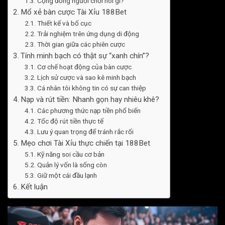
Cộng đồng người chơi nói gì?
Mổ xẻ bàn cược Tài Xỉu 188Bet
Thiết kế và bố cục
Trải nghiệm trên ứng dụng di động
Thời gian giữa các phiên cược
Tính minh bạch có thật sự “xanh chín”?
Cơ chế hoạt động của bàn cược
Lịch sử cược và sao kê minh bạch
Cá nhân tôi không tin có sự can thiệp
Nạp và rút tiền: Nhanh gọn hay nhiêu khê?
Các phương thức nạp tiền phổ biến
Tốc độ rút tiền thực tế
Lưu ý quan trọng để tránh rắc rối
Mẹo chơi Tài Xỉu thực chiến tại 188Bet
Kỹ năng soi cầu cơ bản
Quản lý vốn là sống còn
Giữ một cái đầu lạnh
Kết luận