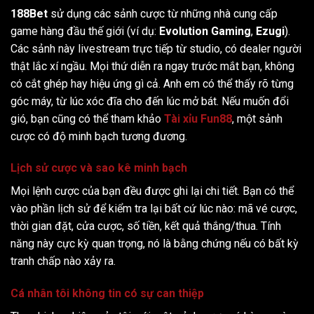
188Bet
sử dụng các sảnh cược từ những nhà cung cấp
game hàng đầu thế giới (ví dụ:
Evolution Gaming
,
Ezugi
).
Các sảnh này livestream trực tiếp từ studio, có dealer người
thật lắc xí ngầu. Mọi thứ diễn ra ngay trước mắt bạn, không
có cắt ghép hay hiệu ứng gì cả. Anh em có thể thấy rõ từng
góc máy, từ lúc xóc đĩa cho đến lúc mở bát. Nếu muốn đổi
gió, bạn cũng có thể tham khảo
Tài xỉu Fun88
, một sảnh
cược có độ minh bạch tương đương.
Lịch sử cược và sao kê minh bạch
Mọi lệnh cược của bạn đều được ghi lại chi tiết. Bạn có thể
vào phần lịch sử để kiểm tra lại bất cứ lúc nào: mã vé cược,
thời gian đặt, cửa cược, số tiền, kết quả thắng/thua. Tính
năng này cực kỳ quan trọng, nó là bằng chứng nếu có bất kỳ
tranh chấp nào xảy ra.
Cá nhân tôi không tin có sự can thiệp