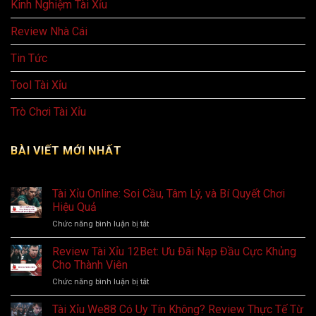
Kinh Nghiệm Tài Xỉu
Review Nhà Cái
Tin Tức
Tool Tài Xỉu
Trò Chơi Tài Xỉu
BÀI VIẾT MỚI NHẤT
Tài Xỉu Online: Soi Cầu, Tâm Lý, và Bí Quyết Chơi
Hiệu Quả
Chức năng bình luận bị tắt
ở
Tài
Xỉu
Review Tài Xỉu 12Bet: Ưu Đãi Nạp Đầu Cực Khủng
Online:
Cho Thành Viên
Soi
Chức năng bình luận bị tắt
ở
Cầu,
Review
Tâm
Tài
Tài Xỉu We88 Có Uy Tín Không? Review Thực Tế Từ
Lý,