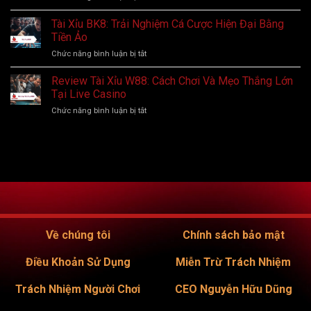
Mới
Đánh
Cái
Nhất
Giá
Tài Xỉu BK8: Trải Nghiệm Cá Cược Hiện Đại Bằng
Hoàn
Chi
Trả
Tiền Ảo
Tiết
Cao
Chức năng bình luận bị tắt
ở
Tài
Nhất
Tài
Xỉu
Hiện
Xỉu
Review Tài Xỉu W88: Cách Chơi Và Mẹo Thắng Lớn
188Bet:
Nay
BK8:
Minh
Tại Live Casino
Trải
Bạch
Chức năng bình luận bị tắt
ở
Nghiệm
Và
Review
Cá
An
Tài
Cược
Toàn
Xỉu
Hiện
W88:
Đại
Cách
Bằng
Chơi
Tiền
Và
Ảo
Mẹo
Thắng
Lớn
Về chúng tôi
Chính sách bảo mật
Tại
Live
Điều Khoản Sử Dụng
Miễn Trừ Trách Nhiệm
Casino
Trách Nhiệm Người Chơi
CEO Nguyễn Hữu Dũng