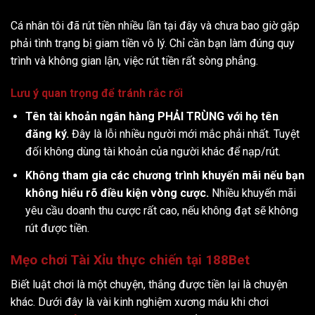
Cá nhân tôi đã rút tiền nhiều lần tại đây và chưa bao giờ gặp
phải tình trạng bị giam tiền vô lý. Chỉ cần bạn làm đúng quy
trình và không gian lận, việc rút tiền rất sòng phẳng.
Lưu ý quan trọng để tránh rắc rối
Tên tài khoản ngân hàng PHẢI TRÙNG với họ tên
đăng ký.
Đây là lỗi nhiều người mới mắc phải nhất. Tuyệt
đối không dùng tài khoản của người khác để nạp/rút.
Không tham gia các chương trình khuyến mãi nếu bạn
không hiểu rõ điều kiện vòng cược.
Nhiều khuyến mãi
yêu cầu doanh thu cược rất cao, nếu không đạt sẽ không
rút được tiền.
Mẹo chơi Tài Xỉu thực chiến tại 188Bet
Biết luật chơi là một chuyện, thắng được tiền lại là chuyện
khác. Dưới đây là vài kinh nghiệm xương máu khi chơi