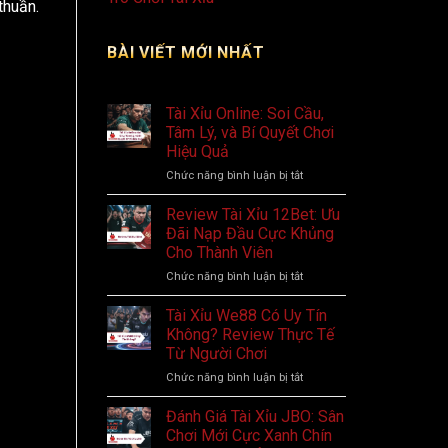
thuần.
BÀI VIẾT MỚI NHẤT
Tài Xỉu Online: Soi Cầu,
Tâm Lý, và Bí Quyết Chơi
Hiệu Quả
Chức năng bình luận bị tắt
ở
Tài
Xỉu
Review Tài Xỉu 12Bet: Ưu
Online:
Đãi Nạp Đầu Cực Khủng
Soi
Cho Thành Viên
Cầu,
Chức năng bình luận bị tắt
ở
Tâm
Review
Lý,
Tài
và
Tài Xỉu We88 Có Uy Tín
Xỉu
Bí
Không? Review Thực Tế
12Bet:
Quyết
Từ Người Chơi
Ưu
Chơi
Chức năng bình luận bị tắt
ở
Đãi
Hiệu
Tài
Nạp
Quả
Xỉu
Đầu
Đánh Giá Tài Xỉu JBO: Sân
We88
Cực
Chơi Mới Cực Xanh Chín
Có
Khủng