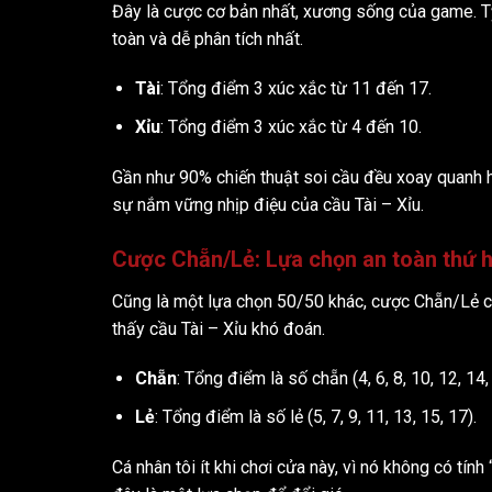
Đây là cược cơ bản nhất, xương sống của game. Tỷ
toàn và dễ phân tích nhất.
Tài
: Tổng điểm 3 xúc xắc từ 11 đến 17.
Xỉu
: Tổng điểm 3 xúc xắc từ 4 đến 10.
Gần như 90% chiến thuật soi cầu đều xoay quanh h
sự nắm vững nhịp điệu của cầu Tài – Xỉu.
Cược Chẵn/Lẻ: Lựa chọn an toàn thứ h
Cũng là một lựa chọn 50/50 khác, cược Chẵn/Lẻ có
thấy cầu Tài – Xỉu khó đoán.
Chẵn
: Tổng điểm là số chẵn (4, 6, 8, 10, 12, 14,
Lẻ
: Tổng điểm là số lẻ (5, 7, 9, 11, 13, 15, 17).
Cá nhân tôi ít khi chơi cửa này, vì nó không có tín