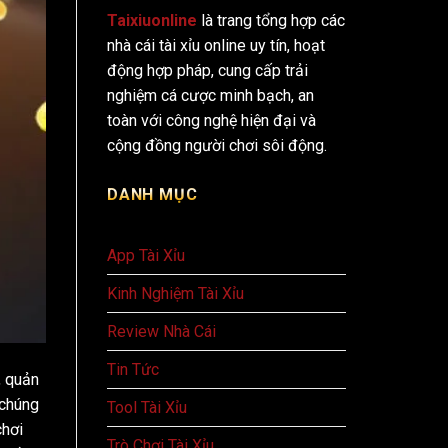
Taixiuonline
là trang tổng hợp các
nhà cái tài xỉu online uy tín, hoạt
động hợp pháp, cung cấp trải
nghiệm cá cược minh bạch, an
toàn với công nghệ hiện đại và
cộng đồng người chơi sôi động.
DANH MỤC
App Tài Xỉu
Kinh Nghiệm Tài Xỉu
Review Nhà Cái
Tin Tức
, quản
 chúng
Tool Tài Xỉu
chơi
Trò Chơi Tài Xỉu