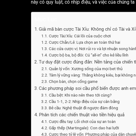
này có quy luật, có nhịp điệu, và việc của chúng t
Mục Lục
Giải mã bàn cược Tài Xỉu: Không chỉ có Tài và X
Cược Tài/Xỉu: Cái lõi của cuộc chơi
Cược Chẵn/Lẻ: Lựa chọn an toàn thứ hai
Các cửa cược vị: Nơi rủi ro và lợi nhuận song hàn
Cược bộ ba, bộ đôi: Cú “all-in” cho kẻ liều lĩnh
Tư duy đặt cược đúng đắn: Nền tảng của chiến 
Quản lý vốn: Xương sống của mọi bet thủ
Tâm lý vững vàng: Thắng không kiêu, bại không 
Chọn bàn, chọn cổng game
Các phương pháp soi cầu phổ biến được anh em 
Cầu bệt: Khi nào nên theo tới cùng?
Cầu 1-1, 2-2: Nhịp điệu của sự cân bằng
Bẻ cầu: Nghệ thuật đi ngược đám đông
Phân tích các chiến thuật vào tiền hiệu quả
Cược đều tay: Lối chơi của sự an toàn
Gấp thếp (Martingale): Con dao hai lưỡi
Cược theo tỷ lệ vốn: Phương pháp của dân chuy