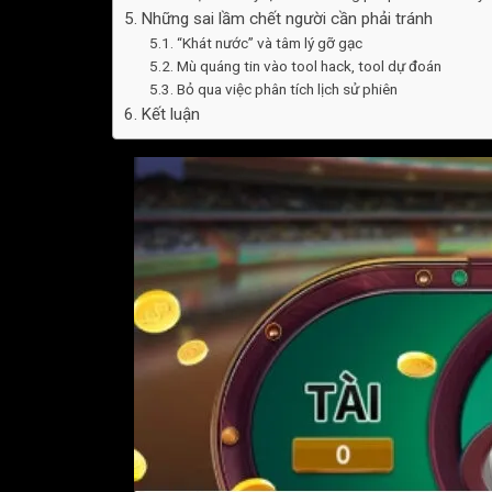
Những sai lầm chết người cần phải tránh
“Khát nước” và tâm lý gỡ gạc
Mù quáng tin vào tool hack, tool dự đoán
Bỏ qua việc phân tích lịch sử phiên
Kết luận