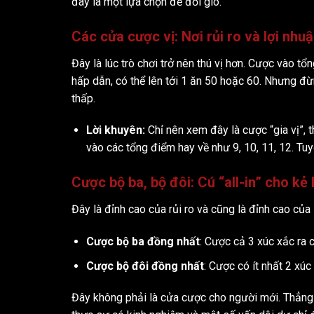
đây là một lựa chọn để đổi gió.
Các cửa cược vị: Nơi rủi ro và lợi nh
Đây là lúc trò chơi trở nên thú vị hơn. Cược vào tổ
hấp dẫn, có thể lên tới 1 ăn 50 hoặc 60. Nhưng đ
thấp.
Lời khuyên:
Chỉ nên xem đây là cược “gia vị”, 
vào các tổng điểm hay về như 9, 10, 11, 12. Tuy
Cược bộ ba, bộ đôi: Cú “all-in” cho kẻ l
Đây là đỉnh cao của rủi ro và cũng là đỉnh cao của 
Cược bộ ba đồng nhất
: Cược cả 3 xúc xắc ra c
Cược bộ đôi đồng nhất
: Cược có ít nhất 2 xúc
Đây không phải là cửa cược cho người mới. Thẳng t