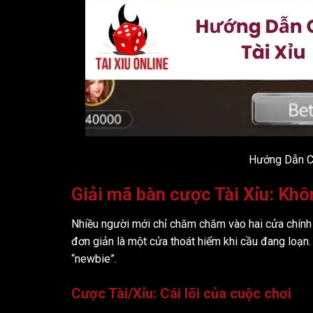
Hướng Dẫn Ch
Giải mã bàn cược Tài Xỉu: Khôn
Nhiều người mới chỉ chăm chăm vào hai cửa chính 
đơn giản là một cửa thoát hiểm khi cầu đang loạn.
“newbie”.
Cược Tài/Xỉu: Cái lõi của cuộc chơi