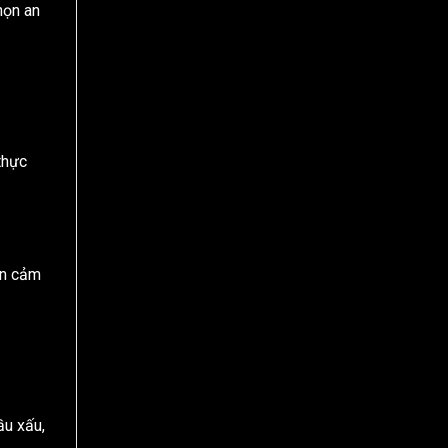
họn an
thực
ạn cảm
ầu xấu,