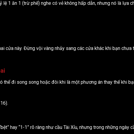
 lệ 1 ăn 1 (trừ phế) nghe có vẻ không hấp dẫn, nhưng nó là lựa c
ai cửa này. Đừng vội vàng nhảy sang các cửa khác khi bạn chưa 
ai
 thể đi song song hoặc đôi khi là một phương án thay thế khi b
 16).
h “bệt” hay “1-1” rõ ràng như cầu Tài Xỉu, nhưng trong những ngày c