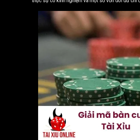
thực sự có kinh nghiệm và một số vốn dôi dư chỉ 