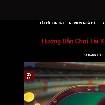
Chuyển
đến
nội
dung
TÀI XỈU ONLINE
REVIEW NHÀ CÁI
TO
Hướng Dẫn Chơi Tài X
ĐÃ ĐĂNG TRÊN
25
Th1