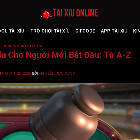
OL TÀI XỈU
TRÒ CHƠI TÀI XỈU
GIFCODE
APP TÀI XỈU
KI
KINH NGHIỆM TÀI XỈU
ỉu Cho Người Mới Bắt Đầu: Từ A-Z
THÁNG 1 25, 2026
BỞI
NGUYỄN HỮU DŨNG