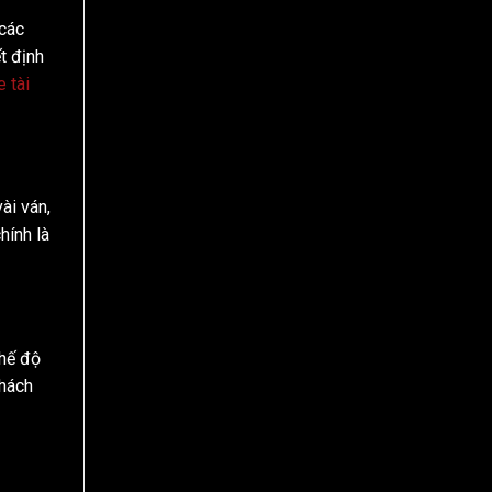
 các
t định
 tài
ài ván,
hính là
chế độ
khách