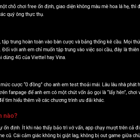
ột chỗ chơi free ổn định, giao diện không màu mè hoa lá hẹ, thì đ
ác quý ông thực thụ.
 tập trung hoàn toàn vào bàn cược và bảng thống kê cầu. Mọi thứ
 Đối với anh em chỉ muốn tập trung vào việc soi cầu, đây là thiên
 dùng 4G của Viettel hay Vina.
 mức cược “0 đồng” cho anh em test thoải mái. Lâu lâu nhà phát 
trên fanpage để anh em có một chút vốn ảo gọi là “lấy hên”, chơi v
ể tìm hiểu thêm về các chương trình ưu đãi khác.
m nào?
ổn định. Ít khi nào thấy bảo trì vớ vẩn, app chạy mượt trên cả đ
 cũ. Cái cảm giác không bị giật lag, không bị out game giữa ch