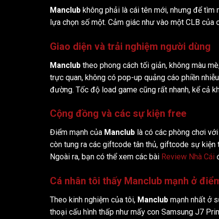
Manclub
không phải là cái tên mới, nhưng để tìm m
lựa chọn số một. Cảm giác như vào một CLB của c
Giao diện và trải nghiệm người dùng
Manclub
theo phong cách tối giản, không màu mè,
trực quan, không có pop-up quảng cáo phiền nhiễu.
đường. Tốc độ load game cũng rất nhanh, kể cả khi
Cộng đồng và các sự kiện free
Điểm mạnh của
Manclub
là có các phòng chơi với
còn tung ra các giftcode tân thủ, giftcode sự kiện 
Ngoài ra, bạn có thể xem các bài
Review Nhà Cái
đ
Cá nhân tôi thấy Manclub mạnh ở điể
Theo kinh nghiệm của tôi,
Manclub
mạnh nhất ở sự 
thoại cấu hình thấp như mấy con Samsung J7 Prime