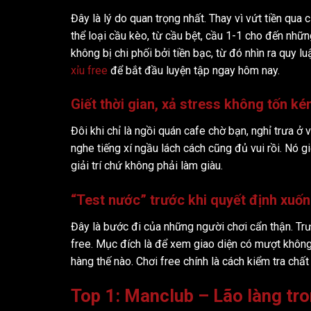
Đây là lý do quan trọng nhất. Thay vì vứt tiền qua
thể loại cầu kèo, từ cầu bệt, cầu 1-1 cho đến nhữn
không bị chi phối bởi tiền bạc, từ đó nhìn ra quy 
xỉu free
để bắt đầu luyện tập ngay hôm nay.
Giết thời gian, xả stress không tốn k
Đôi khi chỉ là ngồi quán cafe chờ bạn, nghỉ trưa ở
nghe tiếng xí ngầu lách cách cũng đủ vui rồi. Nó 
giải trí chứ không phải làm giàu.
“Test nước” trước khi quyết định xuốn
Đây là bước đi của những người chơi cẩn thận. Trư
free. Mục đích là để xem giao diện có mượt khôn
hàng thế nào. Chơi free chính là cách kiểm tra chấ
Top 1: Manclub – Lão làng tr