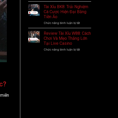
Đánh
Hoàn
Giá
Trả
Tài Xỉu BK8: Trải Nghiệm
Chi
Cao
Cá Cược Hiện Đại Bằng
Tiết
Nhất
Tiền Ảo
Tài
Hiện
Chức năng bình luận bị tắt
ở
Xỉu
Nay
Tài
188Bet:
Xỉu
Minh
Review Tài Xỉu W88: Cách
BK8:
Bạch
Chơi Và Mẹo Thắng Lớn
Trải
Và
Tại Live Casino
Nghiệm
An
Chức năng bình luận bị tắt
ở
Cá
Toàn
Review
Cược
Tài
Hiện
Xỉu
Đại
W88:
Bằng
Cách
Tiền
Chơi
Ảo
Và
ác?
Mẹo
Thắng
 miễn
Lớn
Tại
Live
Casino