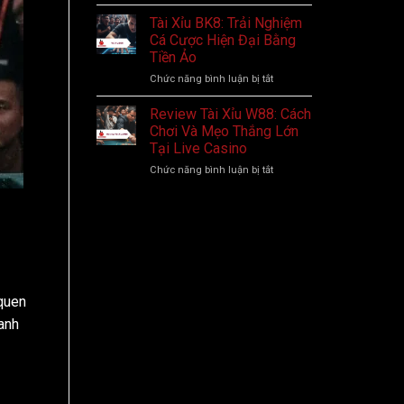
Đánh
Hoàn
Giá
Trả
Tài Xỉu BK8: Trải Nghiệm
Chi
Cao
Cá Cược Hiện Đại Bằng
Tiết
Nhất
Tiền Ảo
Tài
Hiện
Chức năng bình luận bị tắt
ở
Xỉu
Nay
Tài
188Bet:
Xỉu
Minh
Review Tài Xỉu W88: Cách
BK8:
Bạch
Chơi Và Mẹo Thắng Lớn
Trải
Và
Tại Live Casino
Nghiệm
An
Chức năng bình luận bị tắt
ở
Cá
Toàn
Review
Cược
Tài
Hiện
Xỉu
Đại
W88:
Bằng
Cách
Tiền
Chơi
Ảo
Và
Mẹo
 quen
Thắng
 anh
Lớn
Tại
Live
Casino