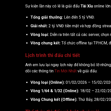
Sự kiện lần này có lẽ là giải đấu
Tài Xỉu
online lớn
Tổng giải thưởng:
Lên đến 5 tỷ VNĐ.
Giải nhất:
2 tỷ VNĐ tiền mặt và hợp đồng strea
Vòng loại:
Diễn ra trên tất cả các server, chọn 
Vòng chung kết:
Tổ chức offline tại TP.HCM, 
Lịch trình thi đấu chi tiết
Anh em lưu lại ngay lịch này để không bỏ lỡ những 
dõi các thông tin
Tin Mới Nhất
về giải đấu:
Vòng loại (Online):
01/02/2026 – 15/02/2026 
Vòng 1/64 & 1/32 (Online):
18/02 – 22/02/2
Vòng Chung kết (Offline):
Thứ Bảy, 28/02/20