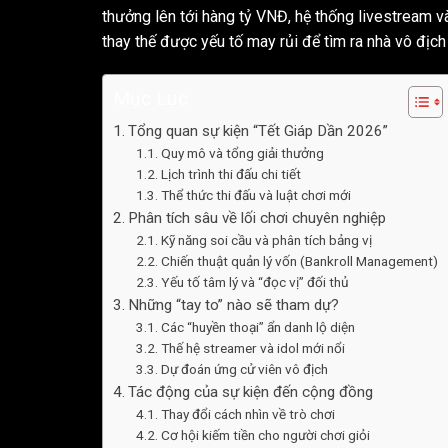
thưởng lên tới hàng tỷ VNĐ, hệ thống livestream và
thay thế được yếu tố may rủi để tìm ra nhà vô địc
Mục Lục
Tổng quan sự kiện “Tết Giáp Dần 2026”
Quy mô và tổng giải thưởng
Lịch trình thi đấu chi tiết
Thể thức thi đấu và luật chơi mới
Phân tích sâu về lối chơi chuyên nghiệp
Kỹ năng soi cầu và phân tích bảng vị
Chiến thuật quản lý vốn (Bankroll Management)
Yếu tố tâm lý và “đọc vị” đối thủ
Những “tay to” nào sẽ tham dự?
Các “huyền thoại” ẩn danh lộ diện
Thế hệ streamer và idol mới nổi
Dự đoán ứng cử viên vô địch
Tác động của sự kiện đến cộng đồng
Thay đổi cách nhìn về trò chơi
Cơ hội kiếm tiền cho người chơi giỏi