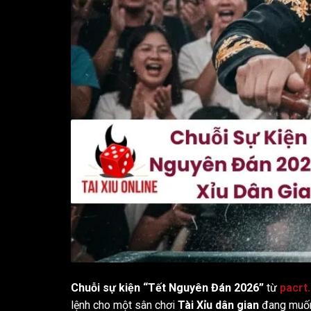
Chuỗi sự kiện “Tết Nguyên Đán 2026”
từ
pacrt.
lệnh cho một sân chơi
Tài Xỉu dân gian
đang muốn 