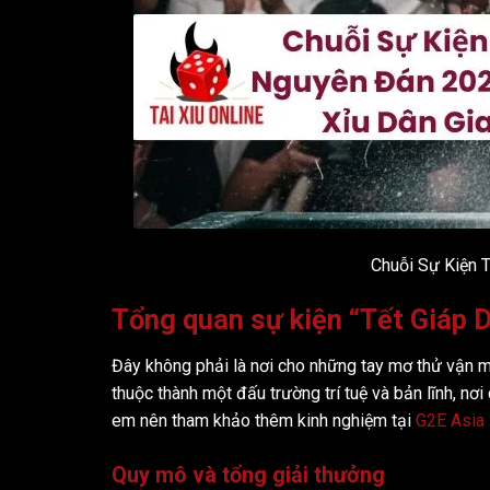
Chuỗi Sự Kiện 
Tổng quan sự kiện “Tết Giáp 
Đây không phải là nơi cho những tay mơ thử vận m
thuộc thành một đấu trường trí tuệ và bản lĩnh, nơi 
em nên tham khảo thêm kinh nghiệm tại
G2E Asia 
Quy mô và tổng giải thưởng