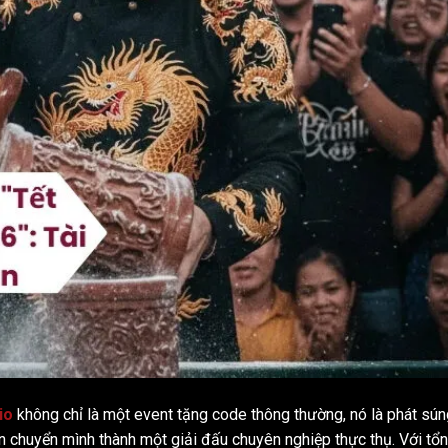
io
không chỉ là một event tặng code thông thường, nó là phát sún
chuyển mình thành một giải đấu chuyên nghiệp thực thụ. Với tổn