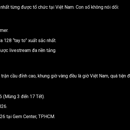
 nhất từng được tổ chức tại Việt Nam. Con số không nói dối:
mer.
ra 128 “tay to” xuất sắc nhất.
được livestream đa nền tảng.
trận cầu đỉnh cao, khung giờ vàng đều là giờ Việt Nam, quá tiện 
(Mùng 3 đến 17 Tết).
026.
26 tại Gem Center, TP.HCM.