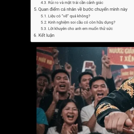
Rủi ro và mặt trái cần cảnh giác
Quan điểm cá nhân về bước chuyển mình này
Liệu có “vẽ” quá không?
Kinh nghiệm soi cầu có còn hữu dụng?
Lời khuyên cho anh em muốn thử sức
Kết luận