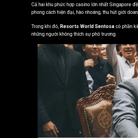
Cả hai khu phức hợp casino lớn nhất Singapore đều
phong cách hiện đại, hào nhoáng, thu hút giới doa
Trong khi đó,
Resorts World Sentosa
có phần kín
những người không thích sự phô trương.