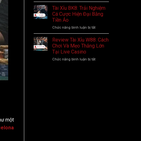
Đánh
Hoàn
Giá
Trả
Tài Xỉu BK8: Trải Nghiệm
Chi
Cao
Cá Cược Hiện Đại Bằng
Tiết
Nhất
Tiền Ảo
Tài
Hiện
Chức năng bình luận bị tắt
ở
Xỉu
Nay
Tài
188Bet:
Xỉu
Minh
Review Tài Xỉu W88: Cách
BK8:
Bạch
Chơi Và Mẹo Thắng Lớn
Trải
Và
Tại Live Casino
Nghiệm
An
Chức năng bình luận bị tắt
ở
Cá
Toàn
Review
Cược
Tài
Hiện
Xỉu
Đại
W88:
Bằng
Cách
Tiền
Chơi
Ảo
Và
Mẹo
Thắng
Lớn
Tại
như một
Live
celona
Casino