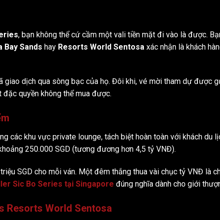
eries
, bạn không thể cứ cầm một vali tiền mặt đi vào là được. B
a Bay Sands
hay
Resorts World Sentosa
xác nhận là khách hà
ã giao dịch qua sòng bạc của họ. Đôi khi, vé mời tham dự được g
ột đặc quyền không thể mua được.
ểm
ng các khu vực private lounge, tách biệt hoàn toàn với khách du lị
o khoảng 250.000 SGD (tương đương hơn 4,5 tỷ VNĐ).
2 triệu SGD cho mỗi ván. Một đêm thắng thua vài chục tỷ VNĐ là c
ler Sic Bo Series tại Singapore
đúng nghĩa dành cho giới thượn
vs Resorts World Sentosa