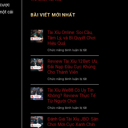
 cược
một cái
BÀI VIẾT MỚI NHẤT
Tài Xỉu Online: Soi Cầu,
Tâm Lý, và Bí Quyết Chơi
Hiệu Quả
Chức năng bình luận bị tắt
ở
Tài
Xỉu
Review Tài Xỉu 12Bet: Ưu
Online:
Đãi Nạp Đầu Cực Khủng
Soi
Cho Thành Viên
Cầu,
Chức năng bình luận bị tắt
ở
Tâm
Review
Lý,
Tài
và
Tài Xỉu We88 Có Uy Tín
Xỉu
Bí
Không? Review Thực Tế
12Bet:
Quyết
Từ Người Chơi
Ưu
Chơi
Chức năng bình luận bị tắt
ở
Đãi
Hiệu
Tài
Nạp
Quả
Xỉu
Đầu
Đánh Giá Tài Xỉu JBO: Sân
We88
Cực
Chơi Mới Cực Xanh Chín
Có
Khủng