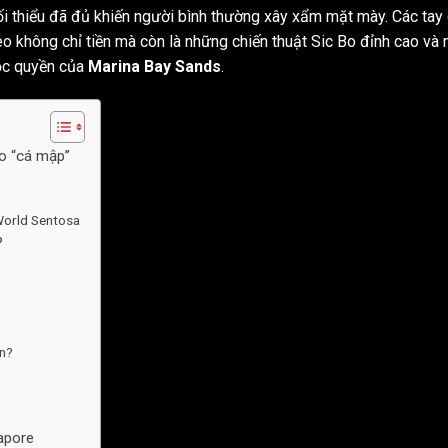
ối thiểu đã đủ khiến người bình thường xây xẩm mặt mày. Các tay
 không chỉ tiền mà còn là những chiến thuật Sic Bo đỉnh cao và 
c quyền của
Marina Bay Sands
.
ho “cá mập”
World Sentosa
?
án?
apore