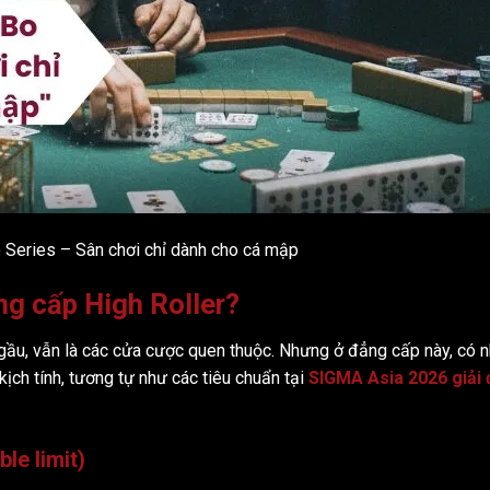
o Series – Sân chơi chỉ dành cho cá mập
ng cấp High Roller?
 ngầu, vẫn là các cửa cược quen thuộc. Nhưng ở đẳng cấp này, có 
kịch tính, tương tự như các tiêu chuẩn tại
SIGMA Asia 2026 giải
le limit)