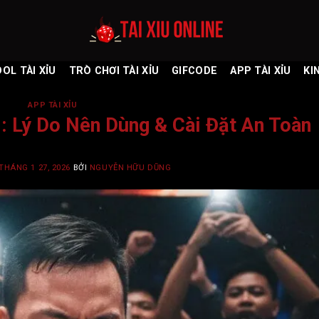
OL TÀI XỈU
TRÒ CHƠI TÀI XỈU
GIFCODE
APP TÀI XỈU
KI
APP TÀI XỈU
d: Lý Do Nên Dùng & Cài Đặt An Toàn
THÁNG 1 27, 2026
BỞI
NGUYỄN HỮU DŨNG