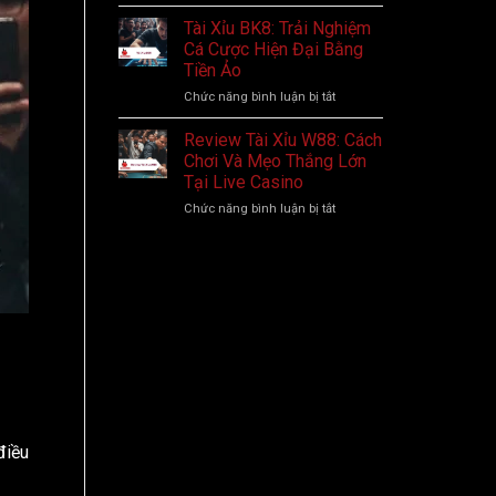
Đánh
Hoàn
Giá
Trả
Tài Xỉu BK8: Trải Nghiệm
Chi
Cao
Cá Cược Hiện Đại Bằng
Tiết
Nhất
Tiền Ảo
Tài
Hiện
Chức năng bình luận bị tắt
ở
Xỉu
Nay
Tài
188Bet:
Xỉu
Minh
Review Tài Xỉu W88: Cách
BK8:
Bạch
Chơi Và Mẹo Thắng Lớn
Trải
Và
Tại Live Casino
Nghiệm
An
Chức năng bình luận bị tắt
ở
Cá
Toàn
Review
Cược
Tài
Hiện
Xỉu
Đại
W88:
Bằng
Cách
Tiền
Chơi
Ảo
Và
Mẹo
Thắng
Lớn
Tại
Live
điều
Casino