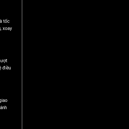
à tốc
, xoay
mượt
ệ điều
giao
đánh