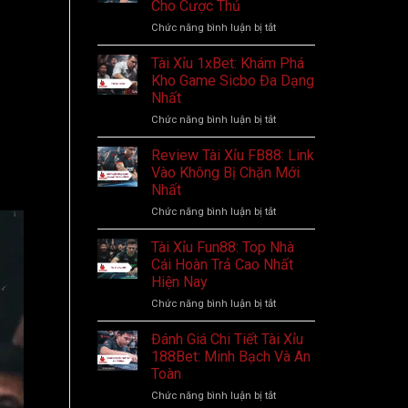
Cho Cược Thủ
Uy
Cho
Chức năng bình luận bị tắt
ở
Tín
Thành
Đánh
Không?
Viên
Giá
Review
Tài Xỉu 1xBet: Khám Phá
Tài
Thực
Kho Game Sicbo Đa Dạng
Xỉu
Tế
Nhất
JBO:
Từ
Chức năng bình luận bị tắt
ở
Sân
Người
Tài
Chơi
Chơi
Xỉu
Mới
Review Tài Xỉu FB88: Link
1xBet:
Cực
Vào Không Bị Chặn Mới
Khám
Xanh
Nhất
Phá
Chín
Chức năng bình luận bị tắt
ở
Kho
Cho
Review
Game
Cược
Tài
Sicbo
Tài Xỉu Fun88: Top Nhà
Thủ
Xỉu
Đa
Cái Hoàn Trả Cao Nhất
FB88:
Dạng
Hiện Nay
Link
Nhất
Chức năng bình luận bị tắt
ở
Vào
Tài
Không
Xỉu
Bị
Đánh Giá Chi Tiết Tài Xỉu
Fun88:
Chặn
188Bet: Minh Bạch Và An
Top
Mới
Toàn
Nhà
Nhất
Chức năng bình luận bị tắt
ở
Cái