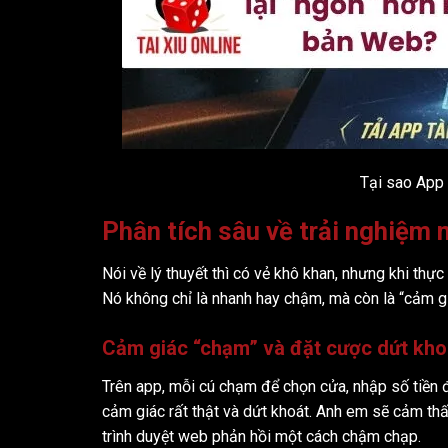
Tại sao App
Phân tích sâu về trải nghiệm 
Nói về lý thuyết thì có vẻ khô khan, nhưng khi thực
Nó không chỉ là nhanh hay chậm, mà còn là “cảm gi
Cảm giác “chạm” và đặt cược dứt kho
Trên app, mỗi cú chạm để chọn cửa, nhập số tiền đ
cảm giác rất thật và dứt khoát. Anh em sẽ cảm th
trình duyệt web phản hồi một cách chậm chạp.