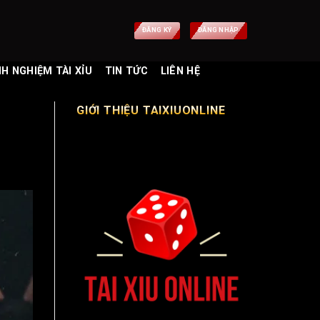
ĐĂNG KÝ
ĐĂNG NHẬP
NH NGHIỆM TÀI XỈU
TIN TỨC
LIÊN HỆ
GIỚI THIỆU TAIXIUONLINE