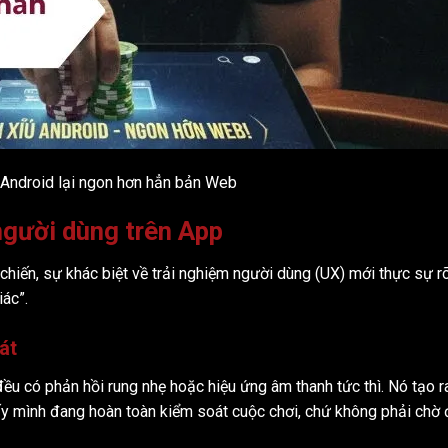
 Android lại ngon hơn hẳn bản Web
người dùng trên App
 chiến, sự khác biệt về trải nghiệm người dùng (UX) mới thực sự rõ
ác”.
át
ều có phản hồi rung nhẹ hoặc hiệu ứng âm thanh tức thì. Nó tạo r
ấy mình đang hoàn toàn kiểm soát cuộc chơi, chứ không phải chờ 