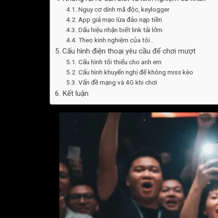
Nguy cơ dính mã độc, keylogger
App giả mạo lừa đảo nạp tiền
Dấu hiệu nhận biết link tải lởm
Theo kinh nghiệm của tôi…
Cấu hình điện thoại yêu cầu để chơi mượt
Cấu hình tối thiểu cho anh em
Cấu hình khuyến nghị để không miss kèo
Vấn đề mạng và 4G khi chơi
Kết luận