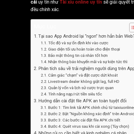
cái
uy tín như
Tài xỉu online uy tín
sẽ giải quyết tr
đều chính xác.
Mục Lục
Tại sao App Android lại “ngon” hơn hẳn bản Web
Tốc độ và sự ổn định khi vào cược
Giao diện tối ưu hoàn toàn cho điện thoại
Bảo mật thông tin cá nhân tốt hơn
Nhận thông báo khuyến mãi và sự kiện tức thì
Phân tích sâu về trải nghiệm người dùng trên Ap
Cảm giác “chạm” và đặt cược dứt khoát
Livestream dealer không giật lag, full HD
Quản lý vốn và lịch sử cược trực quan
Tính năng nạp/rút tiền siêu tốc
Hướng dẫn cài đặt file APK an toàn tuyệt đối
Bước 1: Tìm link tải APK chính chủ từ taixiuonlin
Bước 2: Bật “Nguồn không xác định” trên Androi
Bước 3: Các bước cài đặt file APK chi tiết
Bước 4: Quét virus sau khi cài xong (Tùy chọn)
Những rủi ro cần biết và kinh nghiệm cá nhân