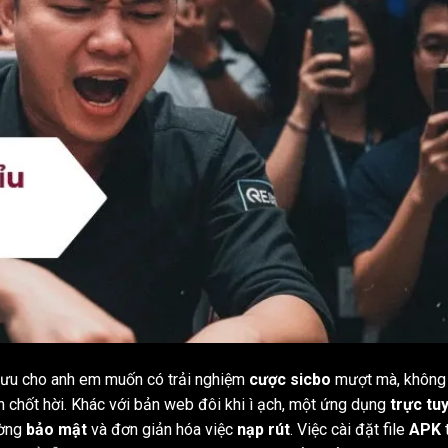
i ưu cho anh em muốn có trải nghiệm
cược sicbo
mượt mà, không 
 chốt hời. Khác với bản web đôi khi ì ạch, một ứng dụng
trực tu
ường
bảo mật
và đơn giản hóa việc
nạp rút
. Việc cài đặt file
APK