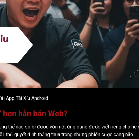
Tải App Tài Xỉu Android
n” hơn hẳn bản Web?
không thể nào so bì được với một ứng dụng được viết riêng cho hệ 
lõi, thứ quyết định thắng thua trong những phiên cược căng não.