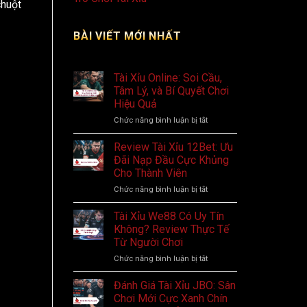
chuột
BÀI VIẾT MỚI NHẤT
Tài Xỉu Online: Soi Cầu,
Tâm Lý, và Bí Quyết Chơi
Hiệu Quả
Chức năng bình luận bị tắt
ở
Tài
Xỉu
Review Tài Xỉu 12Bet: Ưu
Online:
Đãi Nạp Đầu Cực Khủng
Soi
Cho Thành Viên
Cầu,
Chức năng bình luận bị tắt
ở
Tâm
Review
Lý,
Tài
và
Tài Xỉu We88 Có Uy Tín
Xỉu
Bí
Không? Review Thực Tế
12Bet:
Quyết
Từ Người Chơi
Ưu
Chơi
Chức năng bình luận bị tắt
ở
Đãi
Hiệu
Tài
Nạp
Quả
Xỉu
Đầu
Đánh Giá Tài Xỉu JBO: Sân
We88
Cực
Chơi Mới Cực Xanh Chín
Có
Khủng