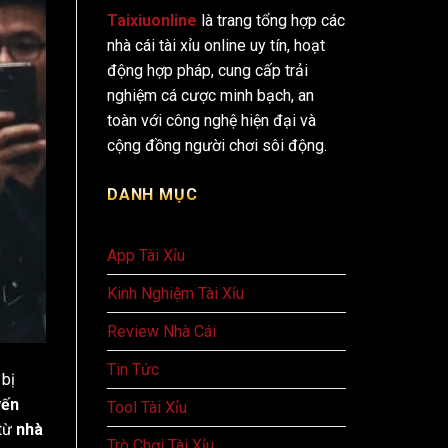
Taixiuonline
là trang tổng hợp các
nhà cái tài xỉu online uy tín, hoạt
động hợp pháp, cung cấp trải
nghiệm cá cược minh bạch, an
toàn với công nghệ hiện đại và
cộng đồng người chơi sôi động.
DANH MỤC
App Tài Xỉu
Kinh Nghiệm Tài Xỉu
Review Nhà Cái
Tin Tức
bị
yến
Tool Tài Xỉu
từ
nhà
Trò Chơi Tài Xỉu